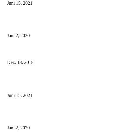
Juni 15, 2021
Tatu Couture Lingerie – Eine neue Kollektion, die unwiderstehlicher denn 
ist!
Jan. 2, 2020
Fleur of England Lingerie – Herbst/Winter 2018
Dez. 13, 2018
POPULAR POSTS
Rebecca Mir – Sexy Dessous und Unterwäsche – Hunkemöller
Juni 15, 2021
Tatu Couture Lingerie – Eine neue Kollektion, die unwiderstehlicher denn 
ist!
Jan. 2, 2020