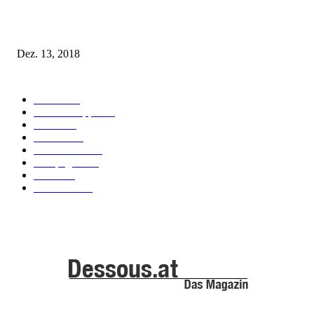
Fleur of England Lingerie – Herbst/Winter 2018
Dez. 13, 2018
POPULAR CATEGORY
Labels
155
Dessous Tipps
103
News
101
Models
100
Kollektionen
91
Kampagnen
42
Trends
39
Bademode
25