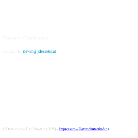
ABOUT US
Dessous.at – Das Magazin
Contact us:
news(@)dessous.at
FOLLOW US
© Dessous.at – Das Magazin (2025) -
Impressum -
Datenschutzerkäfung