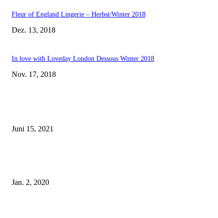
Fleur of England Lingerie – Herbst/Winter 2018
Dez. 13, 2018
In love with Loveday London Dessous Winter 2018
Nov. 17, 2018
EDITOR PICKS
Rebecca Mir – Sexy Dessous und Unterwäsche – Hunkemöller
Juni 15, 2021
Tatu Couture Lingerie – Eine neue Kollektion, die unwiderstehlicher denn 
ist!
Jan. 2, 2020
Fleur of England Lingerie – Herbst/Winter 2018