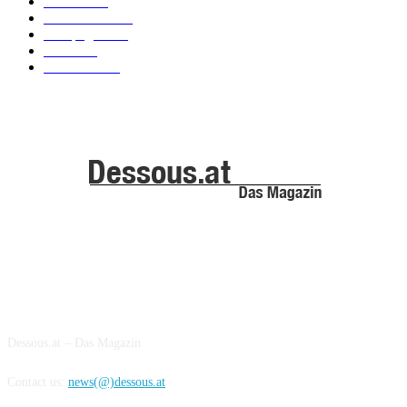
Models
100
Kollektionen
91
Kampagnen
42
Trends
39
Bademode
25
ABOUT US
Dessous.at – Das Magazin
Contact us:
news(@)dessous.at