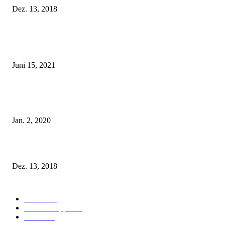
Dez. 13, 2018
POPULAR POSTS
Rebecca Mir – Sexy Dessous und Unterwäsche – Hunkemöller
Juni 15, 2021
Tatu Couture Lingerie – Eine neue Kollektion, die unwiderstehlicher denn 
ist!
Jan. 2, 2020
Fleur of England Lingerie – Herbst/Winter 2018
Dez. 13, 2018
POPULAR CATEGORY
Labels
155
Dessous Tipps
103
News
101