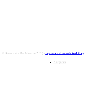
FOLLOW US
© Dessous.at – Das Magazin (2025) -
Impressum -
Datenschutzerkäfung
Kategorien