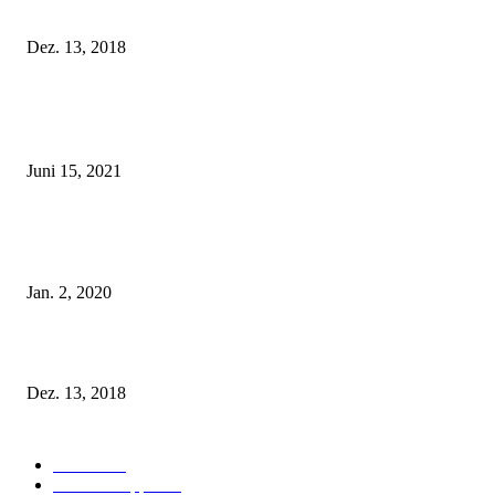
Fleur of England Lingerie – Herbst/Winter 2018
Dez. 13, 2018
POPULAR POSTS
Rebecca Mir – Sexy Dessous und Unterwäsche – Hunkemöller
Juni 15, 2021
Tatu Couture Lingerie – Eine neue Kollektion, die unwiderstehlicher denn 
ist!
Jan. 2, 2020
Fleur of England Lingerie – Herbst/Winter 2018
Dez. 13, 2018
POPULAR CATEGORY
Labels
155
Dessous Tipps
103