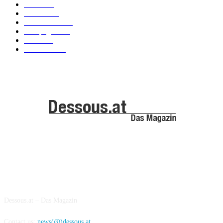
News
101
Models
100
Kollektionen
91
Kampagnen
42
Trends
39
Bademode
25
ABOUT US
Dessous.at – Das Magazin
Contact us:
news(@)dessous.at