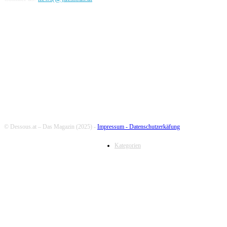
FOLLOW US
© Dessous.at – Das Magazin (2025) -
Impressum -
Datenschutzerkäfung
Kategorien