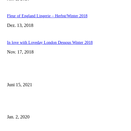
Fleur of England Lingerie – Herbst/Winter 2018
Dez. 13, 2018
In love with Loveday London Dessous Winter 2018
Nov. 17, 2018
EDITOR PICKS
Rebecca Mir – Sexy Dessous und Unterwäsche – Hunkemöller
Juni 15, 2021
Tatu Couture Lingerie – Eine neue Kollektion, die unwiderstehlicher denn 
ist!
Jan. 2, 2020