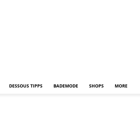
DESSOUS TIPPS
BADEMODE
SHOPS
MORE