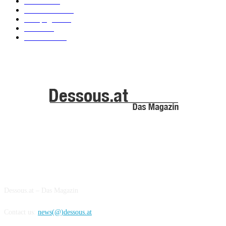
Models
100
Kollektionen
91
Kampagnen
42
Trends
39
Bademode
25
ABOUT US
Dessous.at – Das Magazin
Contact us:
news(@)dessous.at