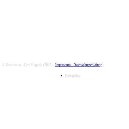
FOLLOW US
© Dessous.at – Das Magazin (2025) -
Impressum -
Datenschutzerkäfung
Kategorien