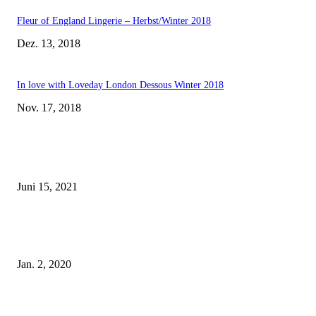
Fleur of England Lingerie – Herbst/Winter 2018
Dez. 13, 2018
In love with Loveday London Dessous Winter 2018
Nov. 17, 2018
EDITOR PICKS
Rebecca Mir – Sexy Dessous und Unterwäsche – Hunkemöller
Juni 15, 2021
Tatu Couture Lingerie – Eine neue Kollektion, die unwiderstehlicher denn 
ist!
Jan. 2, 2020
Fleur of England Lingerie – Herbst/Winter 2018