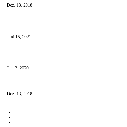
Dez. 13, 2018
POPULAR POSTS
Rebecca Mir – Sexy Dessous und Unterwäsche – Hunkemöller
Juni 15, 2021
Tatu Couture Lingerie – Eine neue Kollektion, die unwiderstehlicher denn 
ist!
Jan. 2, 2020
Fleur of England Lingerie – Herbst/Winter 2018
Dez. 13, 2018
POPULAR CATEGORY
Labels
155
Dessous Tipps
103
News
101