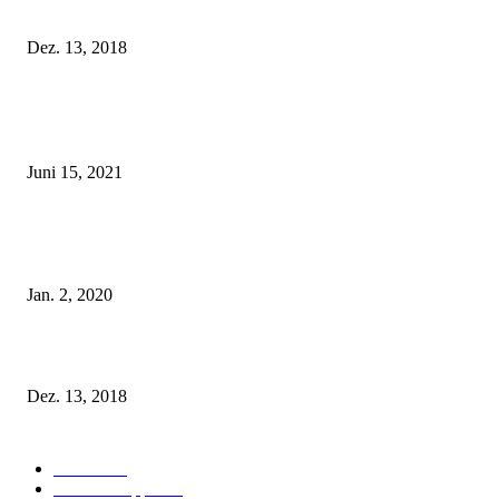
Fleur of England Lingerie – Herbst/Winter 2018
Dez. 13, 2018
POPULAR POSTS
Rebecca Mir – Sexy Dessous und Unterwäsche – Hunkemöller
Juni 15, 2021
Tatu Couture Lingerie – Eine neue Kollektion, die unwiderstehlicher denn 
ist!
Jan. 2, 2020
Fleur of England Lingerie – Herbst/Winter 2018
Dez. 13, 2018
POPULAR CATEGORY
Labels
155
Dessous Tipps
103