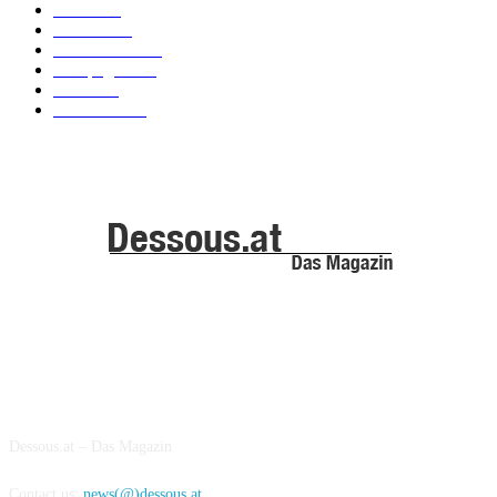
News
101
Models
100
Kollektionen
91
Kampagnen
42
Trends
39
Bademode
25
ABOUT US
Dessous.at – Das Magazin
Contact us:
news(@)dessous.at