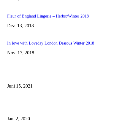
Fleur of England Lingerie – Herbst/Winter 2018
Dez. 13, 2018
In love with Loveday London Dessous Winter 2018
Nov. 17, 2018
EDITOR PICKS
Rebecca Mir – Sexy Dessous und Unterwäsche – Hunkemöller
Juni 15, 2021
Tatu Couture Lingerie – Eine neue Kollektion, die unwiderstehlicher denn 
ist!
Jan. 2, 2020