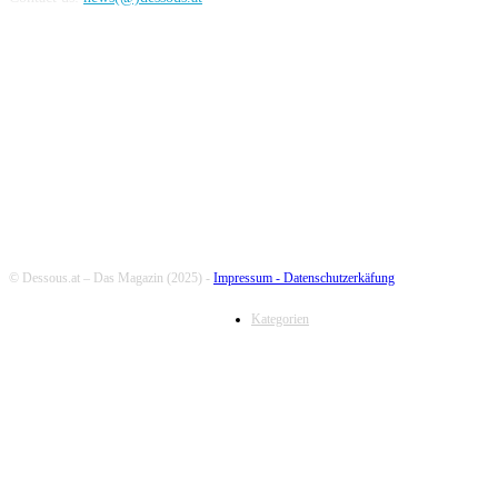
FOLLOW US
© Dessous.at – Das Magazin (2025) -
Impressum -
Datenschutzerkäfung
Kategorien