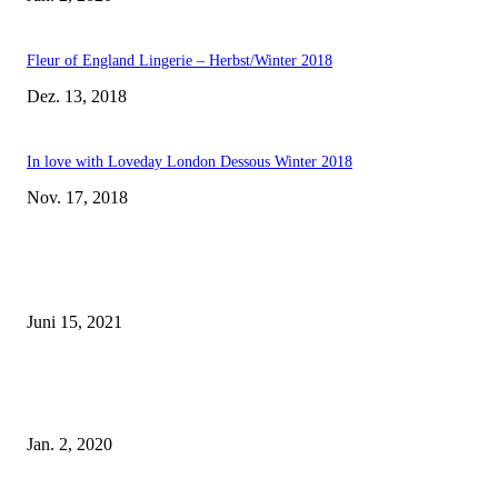
Fleur of England Lingerie – Herbst/Winter 2018
Dez. 13, 2018
In love with Loveday London Dessous Winter 2018
Nov. 17, 2018
EDITOR PICKS
Rebecca Mir – Sexy Dessous und Unterwäsche – Hunkemöller
Juni 15, 2021
Tatu Couture Lingerie – Eine neue Kollektion, die unwiderstehlicher denn 
ist!
Jan. 2, 2020