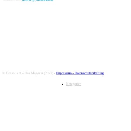
FOLLOW US
© Dessous.at – Das Magazin (2025) -
Impressum -
Datenschutzerkäfung
Kategorien