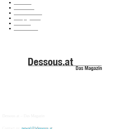
News
101
Models
100
Kollektionen
91
Kampagnen
42
Trends
39
Bademode
25
ABOUT US
Dessous.at – Das Magazin
Contact us:
news(@)dessous.at