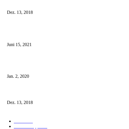
Fleur of England Lingerie – Herbst/Winter 2018
Dez. 13, 2018
POPULAR POSTS
Rebecca Mir – Sexy Dessous und Unterwäsche – Hunkemöller
Juni 15, 2021
Tatu Couture Lingerie – Eine neue Kollektion, die unwiderstehlicher denn 
ist!
Jan. 2, 2020
Fleur of England Lingerie – Herbst/Winter 2018
Dez. 13, 2018
POPULAR CATEGORY
Labels
155
Dessous Tipps
103