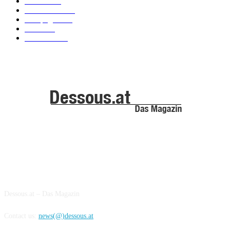
Models
100
Kollektionen
91
Kampagnen
42
Trends
39
Bademode
25
ABOUT US
Dessous.at – Das Magazin
Contact us:
news(@)dessous.at