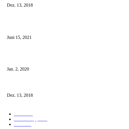
Dez. 13, 2018
POPULAR POSTS
Rebecca Mir – Sexy Dessous und Unterwäsche – Hunkemöller
Juni 15, 2021
Tatu Couture Lingerie – Eine neue Kollektion, die unwiderstehlicher denn 
ist!
Jan. 2, 2020
Fleur of England Lingerie – Herbst/Winter 2018
Dez. 13, 2018
POPULAR CATEGORY
Labels
155
Dessous Tipps
103
News
101