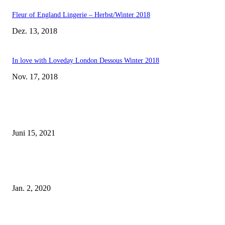
Fleur of England Lingerie – Herbst/Winter 2018
Dez. 13, 2018
In love with Loveday London Dessous Winter 2018
Nov. 17, 2018
EDITOR PICKS
Rebecca Mir – Sexy Dessous und Unterwäsche – Hunkemöller
Juni 15, 2021
Tatu Couture Lingerie – Eine neue Kollektion, die unwiderstehlicher denn 
ist!
Jan. 2, 2020
Fleur of England Lingerie – Herbst/Winter 2018