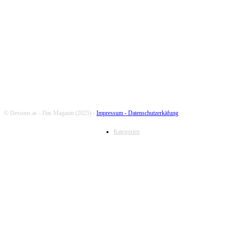
FOLLOW US
© Dessous.at – Das Magazin (2025) -
Impressum -
Datenschutzerkäfung
Kategorien