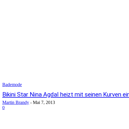
Bademode
Bikini Star Nina Agdal heizt mit seinen Kurven ei
Martin Brandy
-
Mai 7, 2013
0