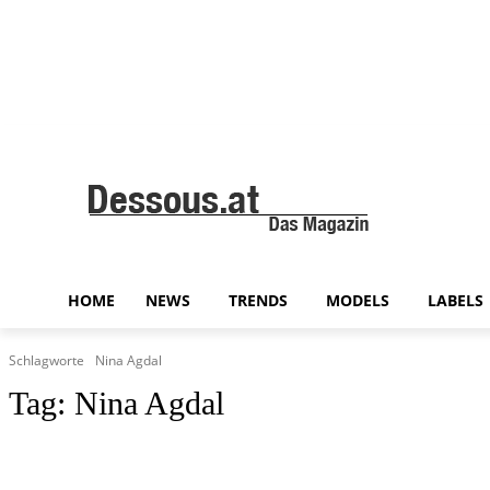
HOME
NEWS
TRENDS
MODELS
LABELS
Schlagworte
Nina Agdal
Tag:
Nina Agdal