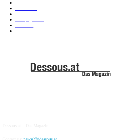
News
101
Models
100
Kollektionen
91
Kampagnen
42
Trends
39
Bademode
25
ABOUT US
Dessous.at – Das Magazin
Contact us:
news(@)dessous.at