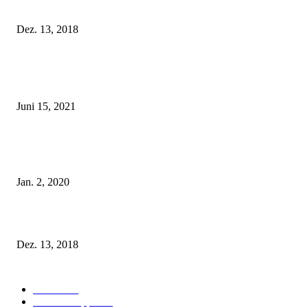
Fleur of England Lingerie – Herbst/Winter 2018
Dez. 13, 2018
POPULAR POSTS
Rebecca Mir – Sexy Dessous und Unterwäsche – Hunkemöller
Juni 15, 2021
Tatu Couture Lingerie – Eine neue Kollektion, die unwiderstehlicher denn 
ist!
Jan. 2, 2020
Fleur of England Lingerie – Herbst/Winter 2018
Dez. 13, 2018
POPULAR CATEGORY
Labels
155
Dessous Tipps
103