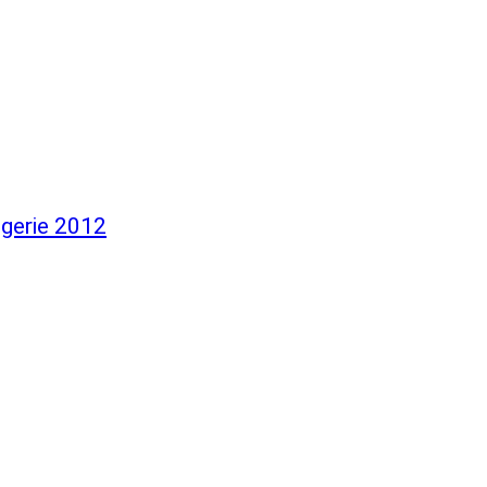
gerie 2012