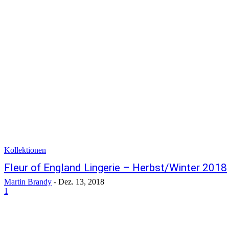
Kollektionen
Fleur of England Lingerie – Herbst/Winter 2018
Martin Brandy
-
Dez. 13, 2018
1