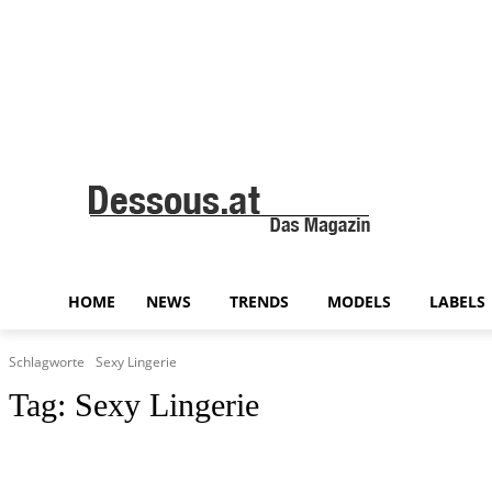
HOME
NEWS
TRENDS
MODELS
LABELS
Schlagworte
Sexy Lingerie
Tag:
Sexy Lingerie