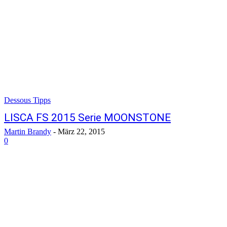
Dessous Tipps
LISCA FS 2015 Serie MOONSTONE
Martin Brandy
-
März 22, 2015
0