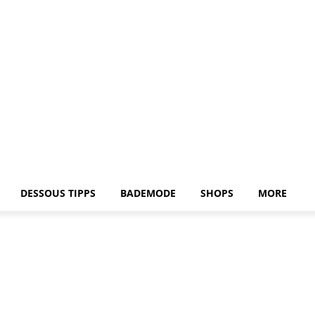
DESSOUS TIPPS
BADEMODE
SHOPS
MORE