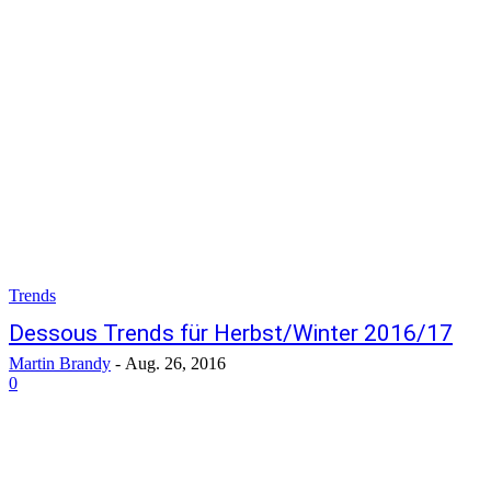
Trends
Dessous Trends für Herbst/Winter 2016/17
Martin Brandy
-
Aug. 26, 2016
0