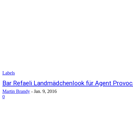
Labels
Bar Refaeli Landmädchenlook für Agent Provoc
Martin Brandy
-
Jan. 9, 2016
0