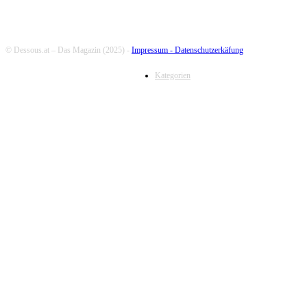
© Dessous.at – Das Magazin (2025) -
Impressum -
Datenschutzerkäfung
Kategorien