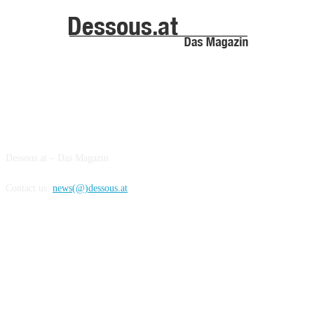
ABOUT US
Dessous.at – Das Magazin
Contact us:
news(@)dessous.at
FOLLOW US