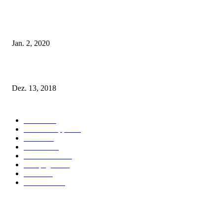
Tatu Couture Lingerie – Eine neue Kollektion, die unwiderstehlicher denn 
ist!
Jan. 2, 2020
Fleur of England Lingerie – Herbst/Winter 2018
Dez. 13, 2018
POPULAR CATEGORY
Labels
155
Dessous Tipps
103
News
101
Models
100
Kollektionen
91
Kampagnen
42
Trends
39
Bademode
25