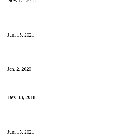
Nov. 17, 2018
EDITOR PICKS
Rebecca Mir – Sexy Dessous und Unterwäsche – Hunkemöller
Juni 15, 2021
Tatu Couture Lingerie – Eine neue Kollektion, die unwiderstehlicher denn 
ist!
Jan. 2, 2020
Fleur of England Lingerie – Herbst/Winter 2018
Dez. 13, 2018
POPULAR POSTS
Rebecca Mir – Sexy Dessous und Unterwäsche – Hunkemöller
Juni 15, 2021