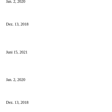
Jan. 2, 2020
Fleur of England Lingerie – Herbst/Winter 2018
Dez. 13, 2018
POPULAR POSTS
Rebecca Mir – Sexy Dessous und Unterwäsche – Hunkemöller
Juni 15, 2021
Tatu Couture Lingerie – Eine neue Kollektion, die unwiderstehlicher denn 
ist!
Jan. 2, 2020
Fleur of England Lingerie – Herbst/Winter 2018
Dez. 13, 2018
POPULAR CATEGORY