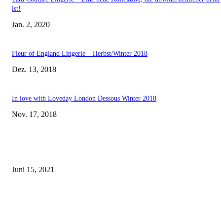
ist!
Jan. 2, 2020
Fleur of England Lingerie – Herbst/Winter 2018
Dez. 13, 2018
In love with Loveday London Dessous Winter 2018
Nov. 17, 2018
EDITOR PICKS
Rebecca Mir – Sexy Dessous und Unterwäsche – Hunkemöller
Juni 15, 2021
Tatu Couture Lingerie – Eine neue Kollektion, die unwiderstehlicher denn 
ist!