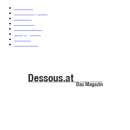
Labels
155
Dessous Tipps
103
News
101
Models
100
Kollektionen
91
Kampagnen
42
Trends
39
Bademode
25
ABOUT US