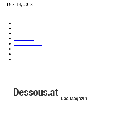
Dez. 13, 2018
POPULAR CATEGORY
Labels
155
Dessous Tipps
103
News
101
Models
100
Kollektionen
91
Kampagnen
42
Trends
39
Bademode
25
ABOUT US