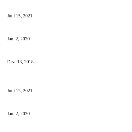
Rebecca Mir – Sexy Dessous und Unterwäsche – Hunkemöller
Juni 15, 2021
Tatu Couture Lingerie – Eine neue Kollektion, die unwiderstehlicher denn j
Jan. 2, 2020
Fleur of England Lingerie – Herbst/Winter 2018
Dez. 13, 2018
POPULAR POSTS
Rebecca Mir – Sexy Dessous und Unterwäsche – Hunkemöller
Juni 15, 2021
Tatu Couture Lingerie – Eine neue Kollektion, die unwiderstehlicher denn j
Jan. 2, 2020
Fleur of England Lingerie – Herbst/Winter 2018