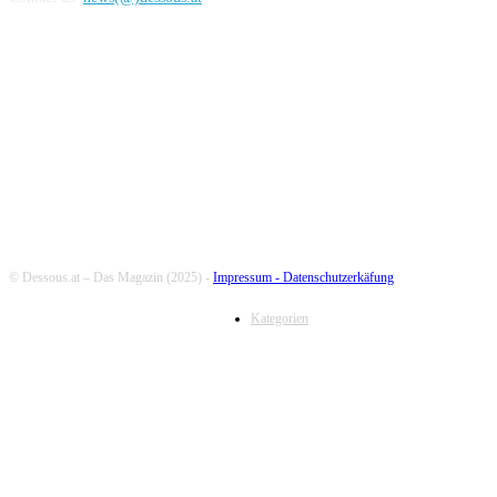
FOLLOW US
© Dessous.at – Das Magazin (2025) -
Impressum -
Datenschutzerkäfung
Kategorien