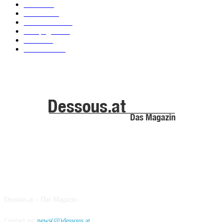
News
101
Models
100
Kollektionen
91
Kampagnen
42
Trends
39
Bademode
25
ABOUT US
Dessous.at – Das Magazin
Contact us:
news(@)dessous.at