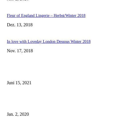
Fleur of England Lingerie – Herbst/Winter 2018
Dez. 13, 2018
In love with Loveday London Dessous Winter 2018
Nov. 17, 2018
EDITOR PICKS
Rebecca Mir – Sexy Dessous und Unterwäsche – Hunkemöller
Juni 15, 2021
Tatu Couture Lingerie – Eine neue Kollektion, die unwiderstehlicher denn 
ist!
Jan. 2, 2020