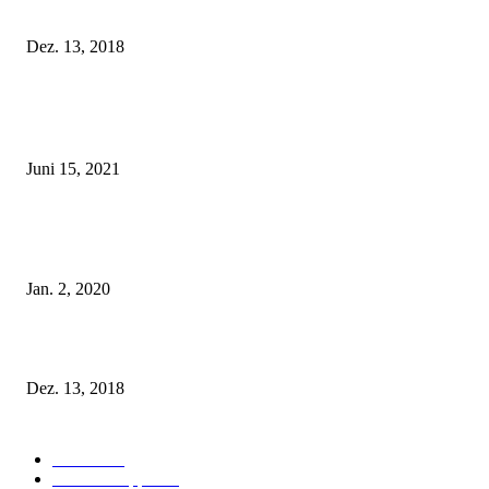
Fleur of England Lingerie – Herbst/Winter 2018
Dez. 13, 2018
POPULAR POSTS
Rebecca Mir – Sexy Dessous und Unterwäsche – Hunkemöller
Juni 15, 2021
Tatu Couture Lingerie – Eine neue Kollektion, die unwiderstehlicher denn 
ist!
Jan. 2, 2020
Fleur of England Lingerie – Herbst/Winter 2018
Dez. 13, 2018
POPULAR CATEGORY
Labels
155
Dessous Tipps
103