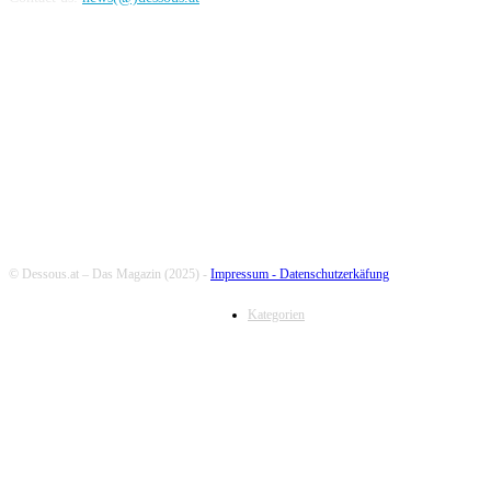
FOLLOW US
© Dessous.at – Das Magazin (2025) -
Impressum -
Datenschutzerkäfung
Kategorien