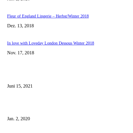
Fleur of England Lingerie – Herbst/Winter 2018
Dez. 13, 2018
In love with Loveday London Dessous Winter 2018
Nov. 17, 2018
EDITOR PICKS
Rebecca Mir – Sexy Dessous und Unterwäsche – Hunkemöller
Juni 15, 2021
Tatu Couture Lingerie – Eine neue Kollektion, die unwiderstehlicher denn 
ist!
Jan. 2, 2020