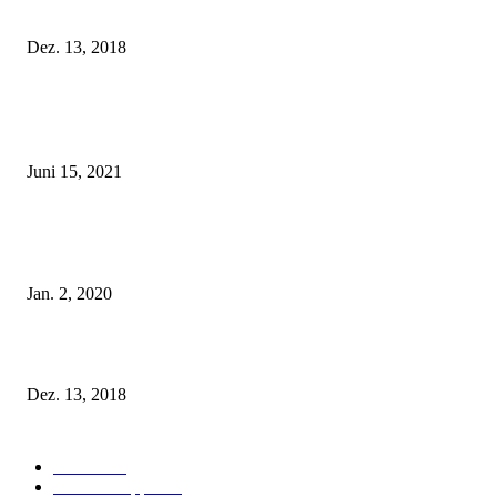
Fleur of England Lingerie – Herbst/Winter 2018
Dez. 13, 2018
POPULAR POSTS
Rebecca Mir – Sexy Dessous und Unterwäsche – Hunkemöller
Juni 15, 2021
Tatu Couture Lingerie – Eine neue Kollektion, die unwiderstehlicher denn 
ist!
Jan. 2, 2020
Fleur of England Lingerie – Herbst/Winter 2018
Dez. 13, 2018
POPULAR CATEGORY
Labels
155
Dessous Tipps
103