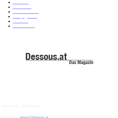
News
101
Models
100
Kollektionen
91
Kampagnen
42
Trends
39
Bademode
25
ABOUT US
Dessous.at – Das Magazin
Contact us:
news(@)dessous.at