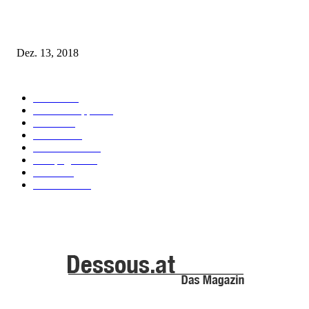
Fleur of England Lingerie – Herbst/Winter 2018
Dez. 13, 2018
POPULAR CATEGORY
Labels
155
Dessous Tipps
103
News
101
Models
100
Kollektionen
91
Kampagnen
42
Trends
39
Bademode
25