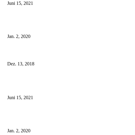
Juni 15, 2021
Tatu Couture Lingerie – Eine neue Kollektion, die unwiderstehlicher denn 
ist!
Jan. 2, 2020
Fleur of England Lingerie – Herbst/Winter 2018
Dez. 13, 2018
POPULAR POSTS
Rebecca Mir – Sexy Dessous und Unterwäsche – Hunkemöller
Juni 15, 2021
Tatu Couture Lingerie – Eine neue Kollektion, die unwiderstehlicher denn 
ist!
Jan. 2, 2020