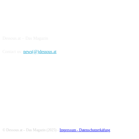
ABOUT US
Dessous.at – Das Magazin
Contact us:
news(@)dessous.at
FOLLOW US
© Dessous.at – Das Magazin (2025) -
Impressum -
Datenschutzerkäfung