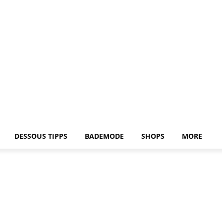
DESSOUS TIPPS
BADEMODE
SHOPS
MORE