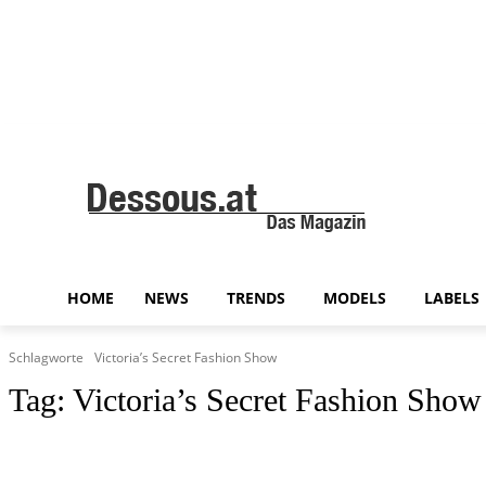
HOME
NEWS
TRENDS
MODELS
LABELS
Schlagworte
Victoria’s Secret Fashion Show
Tag:
Victoria’s Secret Fashion Show