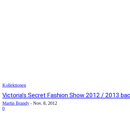
Kollektionen
Victoria’s Secret Fashion Show 2012 / 2013 ba
Martin Brandy
-
Nov. 8, 2012
0