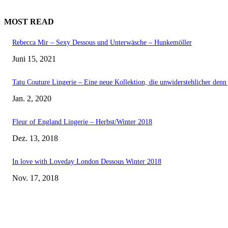
MOST READ
Rebecca Mir – Sexy Dessous und Unterwäsche – Hunkemöller
Juni 15, 2021
Tatu Couture Lingerie – Eine neue Kollektion, die unwiderstehlicher denn j
Jan. 2, 2020
Fleur of England Lingerie – Herbst/Winter 2018
Dez. 13, 2018
In love with Loveday London Dessous Winter 2018
Nov. 17, 2018
EDITOR PICKS