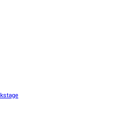
ckstage