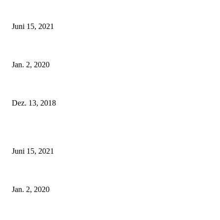
Rebecca Mir – Sexy Dessous und Unterwäsche – Hunkemöller
Juni 15, 2021
Tatu Couture Lingerie – Eine neue Kollektion, die unwiderstehlicher denn j
Jan. 2, 2020
Fleur of England Lingerie – Herbst/Winter 2018
Dez. 13, 2018
POPULAR POSTS
Rebecca Mir – Sexy Dessous und Unterwäsche – Hunkemöller
Juni 15, 2021
Tatu Couture Lingerie – Eine neue Kollektion, die unwiderstehlicher denn j
Jan. 2, 2020
Fleur of England Lingerie – Herbst/Winter 2018