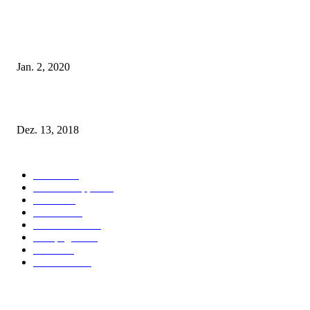
Tatu Couture Lingerie – Eine neue Kollektion, die unwiderstehlicher denn 
ist!
Jan. 2, 2020
Fleur of England Lingerie – Herbst/Winter 2018
Dez. 13, 2018
POPULAR CATEGORY
Labels
155
Dessous Tipps
103
News
101
Models
100
Kollektionen
91
Kampagnen
42
Trends
39
Bademode
25