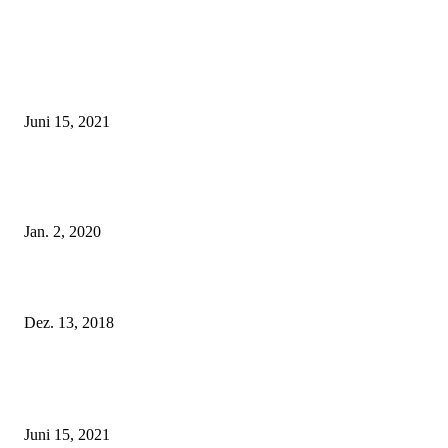
EDITOR PICKS
Rebecca Mir – Sexy Dessous und Unterwäsche – Hunkemöller
Juni 15, 2021
Tatu Couture Lingerie – Eine neue Kollektion, die unwiderstehlicher denn 
ist!
Jan. 2, 2020
Fleur of England Lingerie – Herbst/Winter 2018
Dez. 13, 2018
POPULAR POSTS
Rebecca Mir – Sexy Dessous und Unterwäsche – Hunkemöller
Juni 15, 2021