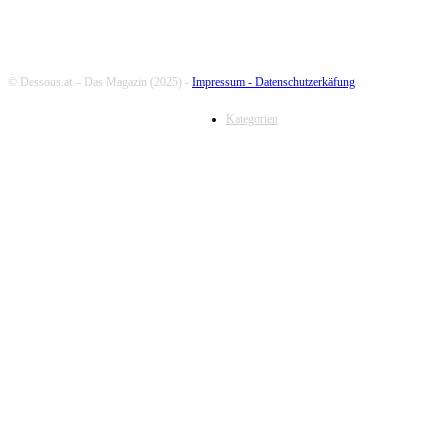
© Dessous.at – Das Magazin (2025) -
Impressum -
Datenschutzerkäfung
Kategorien