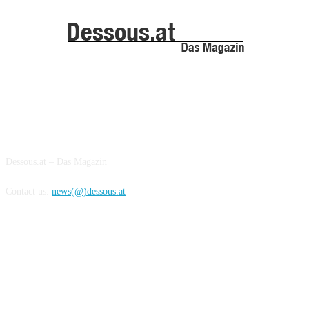
ABOUT US
Dessous.at – Das Magazin
Contact us:
news(@)dessous.at
FOLLOW US