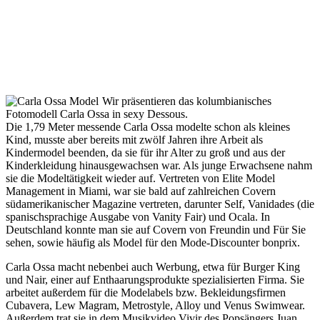
Wir präsentieren das kolumbianisches
Fotomodell Carla Ossa in sexy Dessous.
Die 1,79 Meter messende Carla Ossa modelte schon als kleines
Kind, musste aber bereits mit zwölf Jahren ihre Arbeit als
Kindermodel beenden, da sie für ihr Alter zu groß und aus der
Kinderkleidung hinausgewachsen war. Als junge Erwachsene nahm
sie die Modeltätigkeit wieder auf. Vertreten von Elite Model
Management in Miami, war sie bald auf zahlreichen Covern
südamerikanischer Magazine vertreten, darunter Self, Vanidades (die
spanischsprachige Ausgabe von Vanity Fair) und Ocala. In
Deutschland konnte man sie auf Covern von Freundin und Für Sie
sehen, sowie häufig als Model für den Mode-Discounter bonprix.
Carla Ossa macht nebenbei auch Werbung, etwa für Burger King
und Nair, einer auf Enthaarungsprodukte spezialisierten Firma. Sie
arbeitet außerdem für die Modelabels bzw. Bekleidungsfirmen
Cubavera, Lew Magram, Metrostyle, Alloy und Venus Swimwear.
Außerdem trat sie in dem Musikvideo Vivir des Popsängers Juan