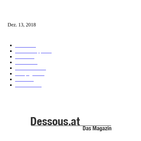
Fleur of England Lingerie – Herbst/Winter 2018
Dez. 13, 2018
POPULAR CATEGORY
Labels
155
Dessous Tipps
103
News
101
Models
100
Kollektionen
91
Kampagnen
42
Trends
39
Bademode
25