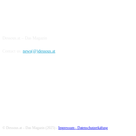
ABOUT US
Dessous.at – Das Magazin
Contact us:
news(@)dessous.at
FOLLOW US
© Dessous.at – Das Magazin (2025) -
Impressum -
Datenschutzerkäfung