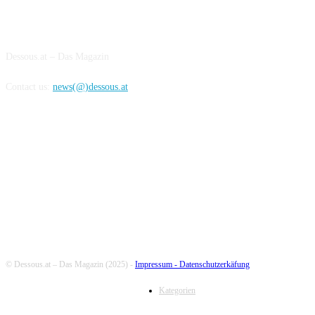
ABOUT US
Dessous.at – Das Magazin
Contact us:
news(@)dessous.at
FOLLOW US
© Dessous.at – Das Magazin (2025) -
Impressum -
Datenschutzerkäfung
Kategorien