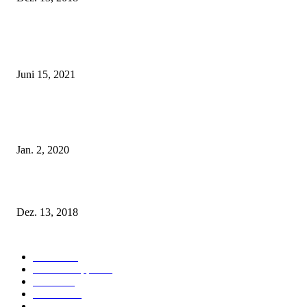
POPULAR POSTS
Rebecca Mir – Sexy Dessous und Unterwäsche – Hunkemöller
Juni 15, 2021
Tatu Couture Lingerie – Eine neue Kollektion, die unwiderstehlicher denn 
ist!
Jan. 2, 2020
Fleur of England Lingerie – Herbst/Winter 2018
Dez. 13, 2018
POPULAR CATEGORY
Labels
155
Dessous Tipps
103
News
101
Models
100
Kollektionen
91