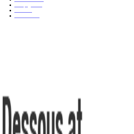
Kampagnen
42
Trends
39
Bademode
25