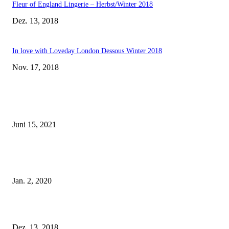
Fleur of England Lingerie – Herbst/Winter 2018
Dez. 13, 2018
In love with Loveday London Dessous Winter 2018
Nov. 17, 2018
EDITOR PICKS
Rebecca Mir – Sexy Dessous und Unterwäsche – Hunkemöller
Juni 15, 2021
Tatu Couture Lingerie – Eine neue Kollektion, die unwiderstehlicher denn 
ist!
Jan. 2, 2020
Fleur of England Lingerie – Herbst/Winter 2018
Dez. 13, 2018