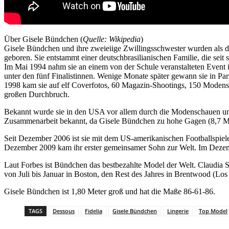
Über Gisele Bündchen (
Quelle: Wikipedia
)
Gisele Bündchen und ihre zweieiige Zwillingsschwester wurden als d
geboren. Sie entstammt einer deutschbrasilianischen Familie, die sei
Im Mai 1994 nahm sie an einem von der Schule veranstalteten Event
unter den fünf Finalistinnen. Wenige Monate später gewann sie in Par
1998 kam sie auf elf Coverfotos, 60 Magazin-Shootings, 150 Modens
großen Durchbruch.
Bekannt wurde sie in den USA vor allem durch die Modenschauen un
Zusammenarbeit bekannt, da Gisele Bündchen zu hohe Gagen (8,7 Milli
Seit Dezember 2006 ist sie mit dem US-amerikanischen Footballspiel
Dezember 2009 kam ihr erster gemeinsamer Sohn zur Welt. Im Dezem
Laut Forbes ist Bündchen das bestbezahlte Model der Welt. Claudia 
von Juli bis Januar in Boston, den Rest des Jahres in Brentwood (Los
Gisele Bündchen ist 1,80 Meter groß und hat die Maße 86-61-86.
TAGS
Dessous
Fidelia
Gisele Bündchen
Lingerie
Top Model