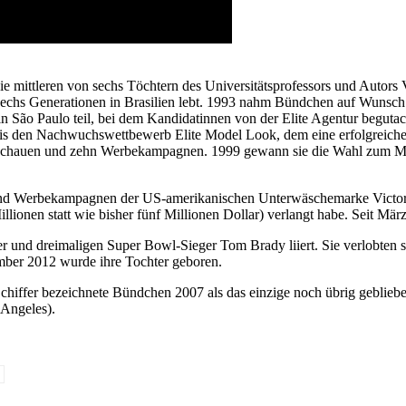
ie mittleren von sechs Töchtern des Universitätsprofessors und Auto
t sechs Generationen in Brasilien lebt. 1993 nahm Bündchen auf Wunsch
 in São Paulo teil, bei dem Kandidatinnen von der Elite Agentur beg
is den Nachwuchswettbewerb Elite Model Look, dem eine erfolgreiche Ka
chauen und zehn Werbekampagnen. 1999 gewann sie die Wahl zum Model
d Werbekampagnen der US-amerikanischen Unterwäschemarke Victoria’
onen statt wie bisher fünf Millionen Dollar) verlangt habe. Seit Mär
er und dreimaligen Super Bowl-Sieger Tom Brady liiert. Sie verlobten
ber 2012 wurde ihre Tochter geboren.
Schiffer bezeichnete Bündchen 2007 als das einzige noch übrig geblie
 Angeles).