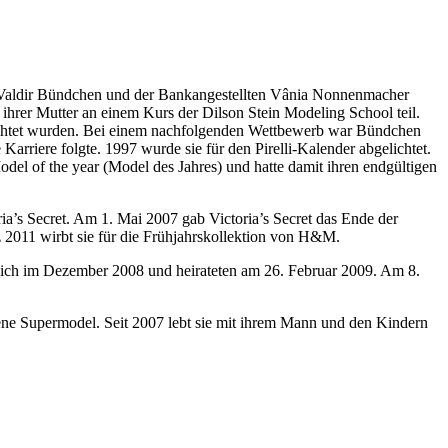
rs Valdir Bündchen und der Bankangestellten Vânia Nonnenmacher
 ihrer Mutter an einem Kurs der Dilson Stein Modeling School teil.
utachtet wurden. Bei einem nachfolgenden Wettbewerb war Bündchen
rriere folgte. 1997 wurde sie für den Pirelli-Kalender abgelichtet.
 of the year (Model des Jahres) und hatte damit ihren endgültigen
s Secret. Am 1. Mai 2007 gab Victoria’s Secret das Ende der
z 2011 wirbt sie für die Frühjahrskollektion von H&M.
 sich im Dezember 2008 und heirateten am 26. Februar 2009. Am 8.
bene Supermodel. Seit 2007 lebt sie mit ihrem Mann und den Kindern