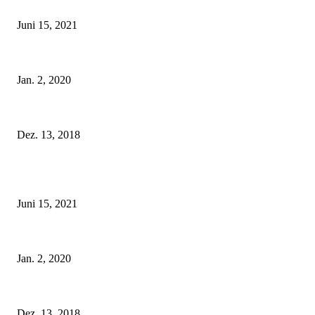
Rebecca Mir – Sexy Dessous und Unterwäsche – Hunkemöller
Juni 15, 2021
Tatu Couture Lingerie – Eine neue Kollektion, die unwiderstehlicher denn j
Jan. 2, 2020
Fleur of England Lingerie – Herbst/Winter 2018
Dez. 13, 2018
POPULAR POSTS
Rebecca Mir – Sexy Dessous und Unterwäsche – Hunkemöller
Juni 15, 2021
Tatu Couture Lingerie – Eine neue Kollektion, die unwiderstehlicher denn j
Jan. 2, 2020
Fleur of England Lingerie – Herbst/Winter 2018
Dez. 13, 2018