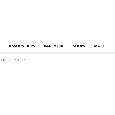
DESSOUS TIPPS
BADEMODE
SHOPS
MORE
ndchen-05-2013-01