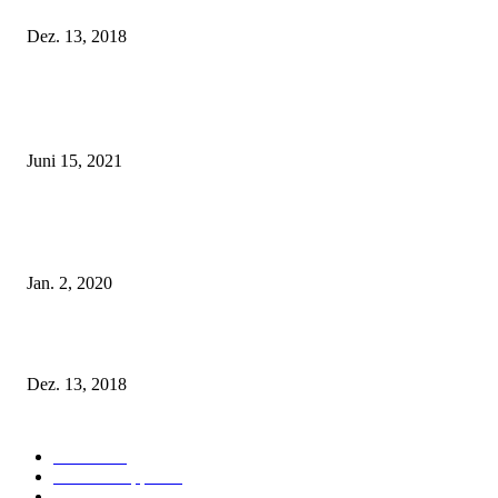
Fleur of England Lingerie – Herbst/Winter 2018
Dez. 13, 2018
POPULAR POSTS
Rebecca Mir – Sexy Dessous und Unterwäsche – Hunkemöller
Juni 15, 2021
Tatu Couture Lingerie – Eine neue Kollektion, die unwiderstehlicher denn 
ist!
Jan. 2, 2020
Fleur of England Lingerie – Herbst/Winter 2018
Dez. 13, 2018
POPULAR CATEGORY
Labels
155
Dessous Tipps
103
News
101