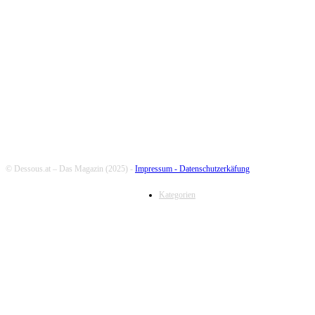
FOLLOW US
© Dessous.at – Das Magazin (2025) -
Impressum -
Datenschutzerkäfung
Kategorien