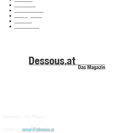
Models
100
Kollektionen
91
Kampagnen
42
Trends
39
Bademode
25
ABOUT US
Dessous.at – Das Magazin
Contact us:
news(@)dessous.at