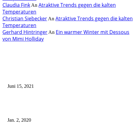
Claudia Fink
Atraktive Trends gegen die kalten
An
Temperaturen
Christian Siebecker
Atraktive Trends gegen die kalten
An
Temperaturen
Gerhard Hintringer
Ein warmer Winter mit Dessous
An
von Mimi Holliday
EDITOR PICKS
Rebecca Mir – Sexy Dessous und Unterwäsche – Hunkemöller
Juni 15, 2021
Tatu Couture Lingerie – Eine neue Kollektion, die unwiderstehlicher denn 
ist!
Jan. 2, 2020