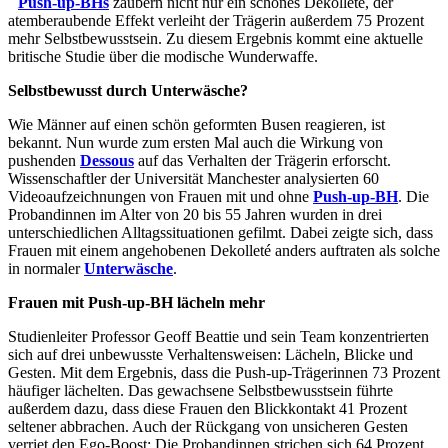
Push-up-BHs
zaubern nicht nur ein schönes Dekollete, der
atemberaubende Effekt verleiht der Trägerin außerdem 75 Prozent
mehr Selbstbewusstsein. Zu diesem Ergebnis kommt eine aktuelle
britische Studie über die modische Wunderwaffe.
Selbstbewusst durch Unterwäsche?
Wie Männer auf einen schön geformten Busen reagieren, ist
bekannt. Nun wurde zum ersten Mal auch die Wirkung von
pushenden
Dessous
auf das Verhalten der Trägerin erforscht.
Wissenschaftler der Universität Manchester analysierten 60
Videoaufzeichnungen von Frauen mit und ohne
Push-up-BH
. Die
Probandinnen im Alter von 20 bis 55 Jahren wurden in drei
unterschiedlichen Alltagssituationen gefilmt. Dabei zeigte sich, dass
Frauen mit einem angehobenen Dekolleté anders auftraten als solche
in normaler
Unterwäsche
.
Frauen mit Push-up-BH lächeln mehr
Studienleiter Professor Geoff Beattie und sein Team konzentrierten
sich auf drei unbewusste Verhaltensweisen: Lächeln, Blicke und
Gesten. Mit dem Ergebnis, dass die Push-up-Trägerinnen 73 Prozent
häufiger lächelten. Das gewachsene Selbstbewusstsein führte
außerdem dazu, dass diese Frauen den Blickkontakt 41 Prozent
seltener abbrachen. Auch der Rückgang von unsicheren Gesten
verriet den Ego-Boost: Die Probandinnen strichen sich 64 Prozent