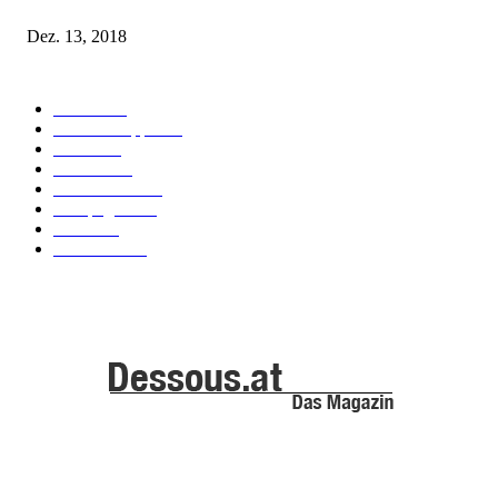
Fleur of England Lingerie – Herbst/Winter 2018
Dez. 13, 2018
POPULAR CATEGORY
Labels
155
Dessous Tipps
103
News
101
Models
100
Kollektionen
91
Kampagnen
42
Trends
39
Bademode
25