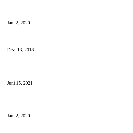
Tatu Couture Lingerie – Eine neue Kollektion, die unwiderstehlicher denn 
ist!
Jan. 2, 2020
Fleur of England Lingerie – Herbst/Winter 2018
Dez. 13, 2018
POPULAR POSTS
Rebecca Mir – Sexy Dessous und Unterwäsche – Hunkemöller
Juni 15, 2021
Tatu Couture Lingerie – Eine neue Kollektion, die unwiderstehlicher denn 
ist!
Jan. 2, 2020