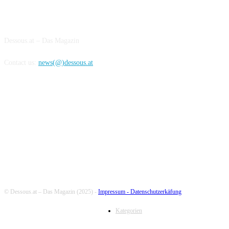
ABOUT US
Dessous.at – Das Magazin
Contact us:
news(@)dessous.at
FOLLOW US
© Dessous.at – Das Magazin (2025) -
Impressum -
Datenschutzerkäfung
Kategorien