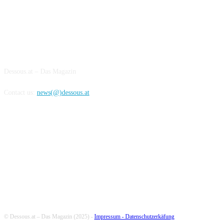
ABOUT US
Dessous.at – Das Magazin
Contact us:
news(@)dessous.at
FOLLOW US
© Dessous.at – Das Magazin (2025) -
Impressum -
Datenschutzerkäfung