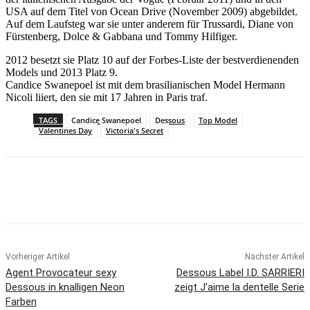
USA auf dem Titel von Ocean Drive (November 2009) abgebildet.
Auf dem Laufsteg war sie unter anderem für Trussardi, Diane von
Fürstenberg, Dolce & Gabbana und Tommy Hilfiger.
2012 besetzt sie Platz 10 auf der Forbes-Liste der bestverdienenden
Models und 2013 Platz 9.
Candice Swanepoel ist mit dem brasilianischen Model Hermann
Nicoli liiert, den sie mit 17 Jahren in Paris traf.
TAGS
Candice Swanepoel
Dessous
Top Model
Valentines Day
Victoria's Secret
Vorheriger Artikel
Nächster Artikel
Agent Provocateur sexy
Dessous Label I.D. SARRIERI
Dessous in knalligen Neon
zeigt J’aime la dentelle Serie
Farben