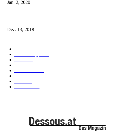
Jan. 2, 2020
Fleur of England Lingerie – Herbst/Winter 2018
Dez. 13, 2018
POPULAR CATEGORY
Labels
155
Dessous Tipps
103
News
101
Models
100
Kollektionen
91
Kampagnen
42
Trends
39
Bademode
25