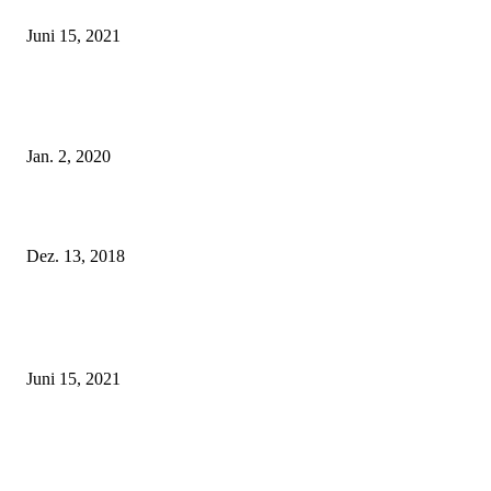
Rebecca Mir – Sexy Dessous und Unterwäsche – Hunkemöller
Juni 15, 2021
Tatu Couture Lingerie – Eine neue Kollektion, die unwiderstehlicher denn 
ist!
Jan. 2, 2020
Fleur of England Lingerie – Herbst/Winter 2018
Dez. 13, 2018
POPULAR POSTS
Rebecca Mir – Sexy Dessous und Unterwäsche – Hunkemöller
Juni 15, 2021
Tatu Couture Lingerie – Eine neue Kollektion, die unwiderstehlicher denn 
ist!